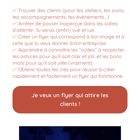
✅ Trouver des clients (pour tes ateliers, tes soins,
tes accompagnements, tes évènements…)
✅ Arrêter de passer inaperçue dans les salles
d’attente : tu seras (enfin) vue et lue.
✅ Créer un flyer qui correspond à ton image et à
celle que tu veux donner à ton entreprise.
✅ Apprendre à connaître les “codes” à respecter,
les astuces pour qu’il soit clair et joli, et les bons
mots pour qu’il soit utile (vraiment).
✅ Obtenir toutes les clés pour réussir à créer
rapidement et facilement un flyer qui fonctionne.
Je veux un flyer qui attire les
clients !